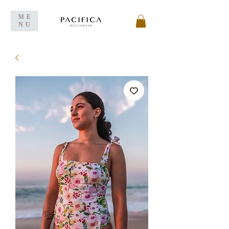
ME
NU