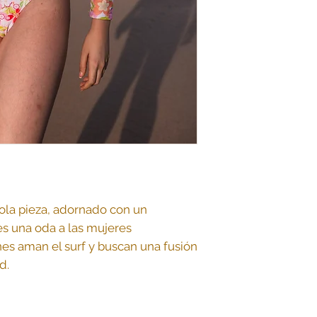
ola pieza, adornado con un
es una oda a las mujeres
nes aman el surf y buscan una fusión
d.