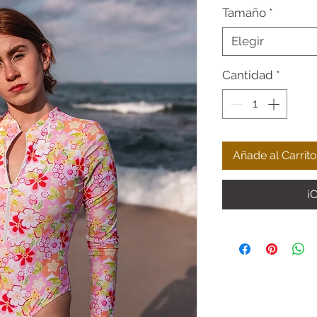
Tamaño
*
Elegir
Cantidad
*
Añade al Carrito
¡