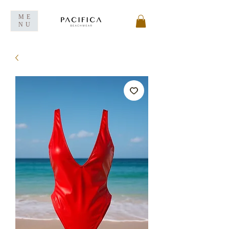
ME
NU