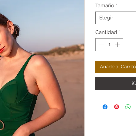
Tamaño
*
Elegir
Cantidad
*
Añade al Carrito
¡