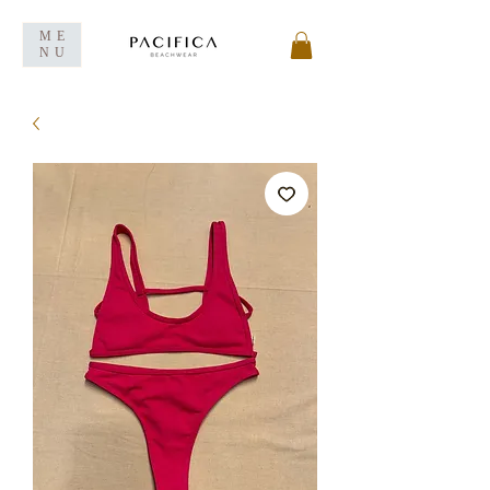
ME
NU