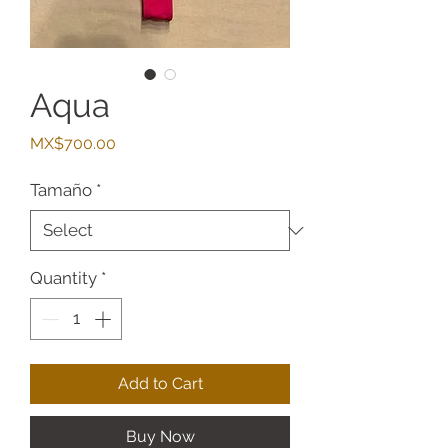
Aqua
Price
MX$700.00
Tamaño
*
Quantity
*
Add to Cart
Buy Now