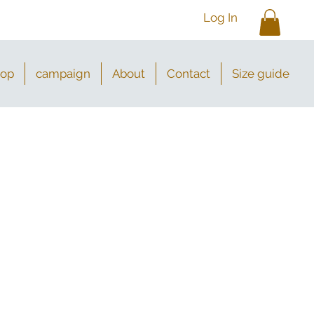
Log In
hop
campaign
About
Contact
Size guide