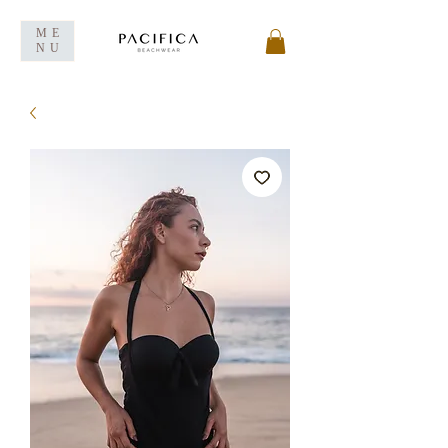
ME
NU