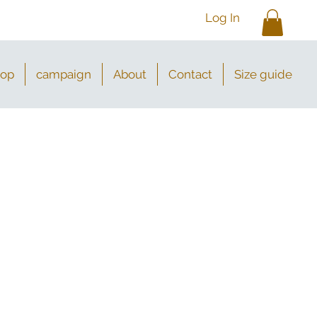
Log In
hop
campaign
About
Contact
Size guide