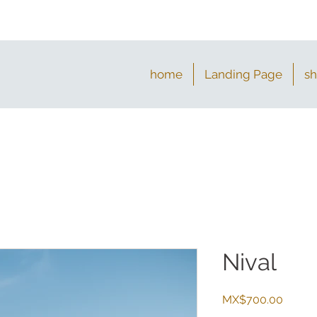
home
Landing Page
s
Nival
Price
MX$700.00