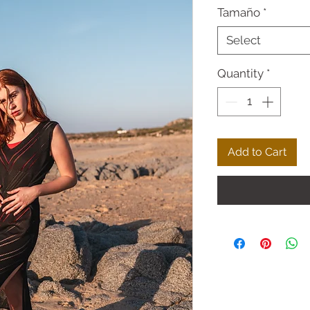
Tamaño
*
Select
Quantity
*
Add to Cart