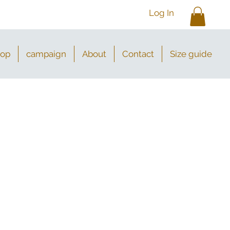
Log In
hop
campaign
About
Contact
Size guide