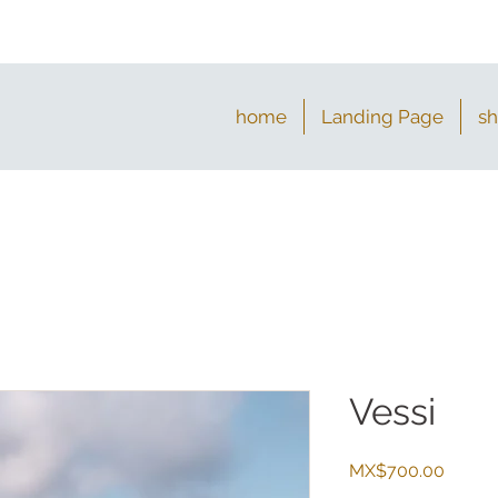
home
Landing Page
s
Vessi
Price
MX$700.00