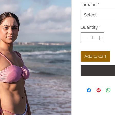
Tamaño
*
Select
Quantity
*
Add to Cart