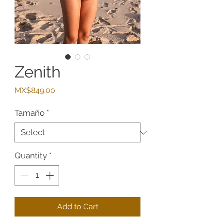
Zenith
Price
MX$849.00
Tamaño
*
Quantity
*
Add to Cart