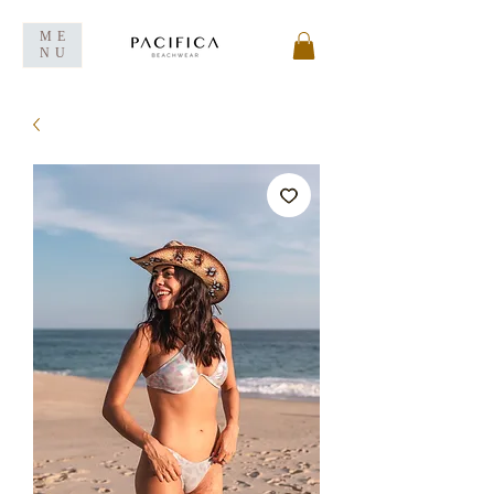
ME
NU